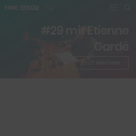
#29 mit Etienne
Gardé
JETZT ANHÖREN