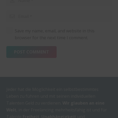
Save my name, email, and website in this
browser for the next time I comment.
POST COMMENT
Jeder hat die Möglichkeit ein selbstbestimmtes
Leben zu führen und mit seinen individuellen
Talenten Geld zu verdienen.
Wir glauben an eine
Welt
, in der Freelancing mehrheitsfähig ist und für
Talente
Freiheit
,
Unabhängigkeit
und