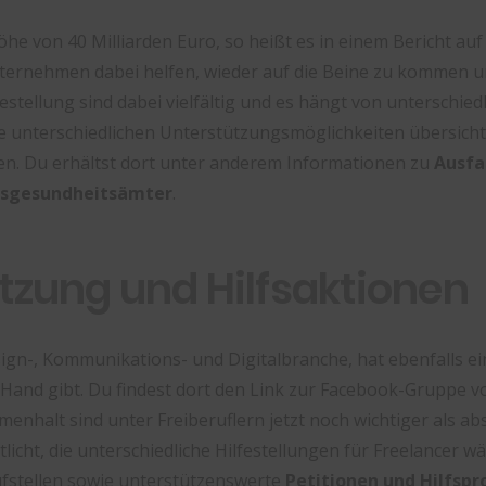
e von 40 Milliarden Euro, so heißt es in einem Bericht au
nternehmen dabei helfen, wieder auf die Beine zu kommen un
lfestellung sind dabei vielfältig und es hängt von untersch
e unterschiedlichen Unterstützungsmöglichkeiten übersichtli
en. Du erhältst dort unter anderem Informationen zu
Ausfa
esgesundheitsämter
.
tzung und Hilfsaktionen
sign-, Kommunikations- und Digitalbranche, hat ebenfalls e
e Hand gibt. Du findest dort den Link zur Facebook-Gruppe 
nhalt sind unter Freiberuflern jetzt noch wichtiger als ab
tlicht, die unterschiedliche Hilfestellungen für Freelance
ufstellen sowie unterstützenswerte
Petitionen und Hilfspr