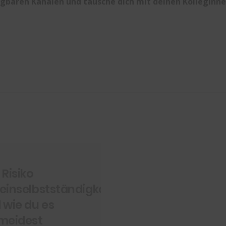
ügbaren Kanälen und tausche dich mit deinen Kolleginne
 Risiko
einselbstständigkeit
 wie du es
meidest