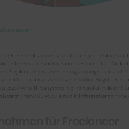
in Coronazeiten
tungen, sinkendes Interesse an der Inanspruchnahme von F
ie andere Kreative und Freelancer besonders hart. Vielleic
ten Projekten, fehlenden Rechnungszahlungen und ausblei
z
und befürchtest massive Umsatzeinbußen. So geht es momen
ts jetzt diverse Hilfsangebote, die Freiberufler in dieser Sit
en kennst
und weißt, wo du
aktuelle Informationen
herbe
ßnahmen für Freelancer