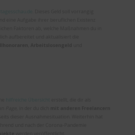
f
tagesschau.de
. Dieses Geld soll vorrangig
d eine Aufgabe ihrer beruflichen Existenz
iedlichen Faktoren ab, welche Maßnahmen du in
ch aufbereitet und aktualisiert die
llhonoraren
,
Arbeitslosengeld
und
ine
hilfreiche Übersicht
erstellt, die dir als
von
Page
, in der du dich
mit anderen Freelancern
seits dieser Ausnahmesituation. Weiterhin hat
r während und nach der Corona-Pandemie
ojekte
werden veröffentlicht.