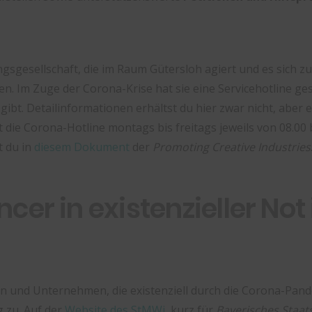
ngsgesellschaft, die im Raum Gütersloh agiert und es sich z
en. Im Zuge der Corona-Krise hat sie eine Servicehotline ge
gibt. Detailinformationen erhältst du hier zwar nicht, aber
 die Corona-Hotline montags bis freitags jeweils von 08.00 b
t du in
diesem Dokument
der
Promoting Creative Industries
ancer in existenzieller N
rn und Unternehmen, die existenziell durch die Corona-Pande
g zu. Auf der
Website des StMWi
, kurz für
Bayerisches Staats